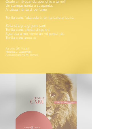
Quale ci hè quandu spenghju u lume?
Un stampu nant’à a strapunta,
A robba intinta di perfume
Tenila caru, falla adurà, tenila caru ancu tù.
S’ella si lagna ghjorni sani
Tenila caru, ch’ella si spanni
Sguassa u mo nome ùn mi pensà più
Tenila caru ancu tù
Parolle GF. Mattei
Musica L. Giacomini
Accunciamenti M. Tomei