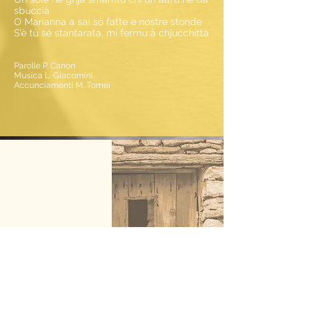
sbuccià
O Marianna a sai sò fatte e nostre stonde
S’è tù sè stantarata, mi fermu à chjucchittà
Parolle P. Canon
Musica L. Giacomini
Accunciamenti M. Tomei