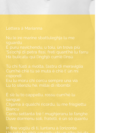
Lettera à Marianna
Nu le ire marine sbattuleghja lu me
sguardu
È puru navichendu, u toiu, ùn trova più
‘Ss’ochji di petra fissi, freti quant’hè lu farru
Hà bulicatu quì l’inghjò cum’è l’insù
Tù chi fùsti a rivolta, l’astru di meraviglia
Cum’hè ch’è tù sè muta è ch’è t’ ùn mi
rispondi
Eiu lu moru chi cercu sempre una via
Lu to silenziu hè, millai di ribombi
È s’è lu to cappellu, rossu cum’hè lu
sangue
Chjama à qualchi ricordu, lu me frisgiettu
Biancu
Centu settanta trè ! mughjeranu le fanghe
Duve dormenu soli, fratelli, è ùn sò quantu
In fine vogliu dì ti, luntanu à l’orizonte
Un sole hè ghjà smarritu chi un altru hè da