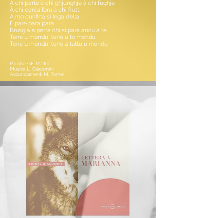
À chì parte à chì ghjunghje à chì fughje
À chì cerca l’oru à chì frutti
A mo cunfina si lega d’ella
È pare para para
Brusgia a petra chì si para ancu à tè
Tene u mondu, tene u to mondu
Tene u mondu, tene à tuttu u mondu
Parolle GF. Mattei
Musica L. Giacomini
Accunciamenti M. Tomei