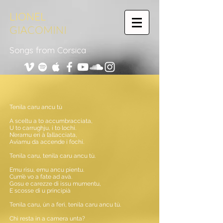
LIONEL
GIACOMINI
Songs from Corsica
Tenila caru ancu tù
A sceltu a to accumbracciata,
U to carrughju, i to lochi.
N’eramu eri à l’allacciata,
Aviamu da accende i fochi.
Tenila caru, tenila caru ancu tù.
Emu risu, emu ancu pientu.
Cum’è vo a fate ad avà.
Gosu e carezze di issu mumentu,
E scosse di u principià
Tenila caru, ùn a ferì, tenila caru ancu tù.
Chì resta in a camera unta?