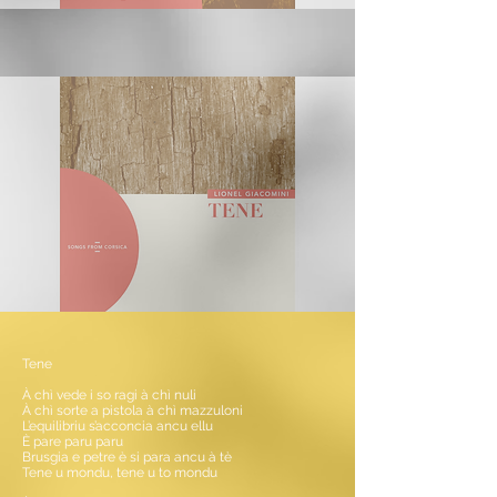
Tene
À chì vede i so ragi à chì nuli
À chì sorte a pistola à chì mazzuloni
L’equilibriu s’acconcia ancu ellu
È pare paru paru
Brusgia e petre è si para ancu à tè
Tene u mondu, tene u to mondu